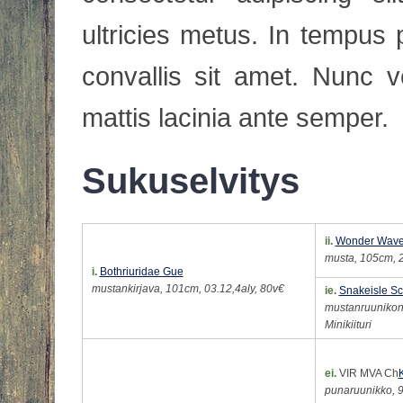
ultricies metus. In tempus
convallis sit amet. Nunc 
mattis lacinia ante semper.
Sukuselvitys
ii.
Wonder Wav
musta, 105cm, 2
i.
Bothriuridae Gue
mustankirjava, 101cm, 03.12,4aly, 80v€
ie.
Snakeisle S
mustanruuniko
Minikiituri
ei.
VIR MVA Ch
K
punaruunikko, 9