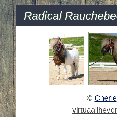
Radical Rauchebe
©
Cherie
virtuaalihev