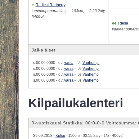
e.
Radical Redberry
tummanpunarautias, 103cm, 2.23,2aly,
5409v€
ee.
Riesa
vaaleanpunaraut
Jälkeläiset
s.00.00.0000 - o./t.
varsa
- i./e.
Vanhempi
s.00.00.0000 - o./t.
varsa
- i./e.
Vanhempi
s.00.00.0000 - o./t.
varsa
- i./e.
Vanhempi
s.00.00.0000 - o./t.
varsa
- i./e.
Vanhempi
Kilpailukalenteri
3-vuotiskausi Statiikka: 00:0-0-0 Voittosumma:
29.09.2018 -
Kutsu
- 1100m - 03.15,2aly - 1/5 - 400v€